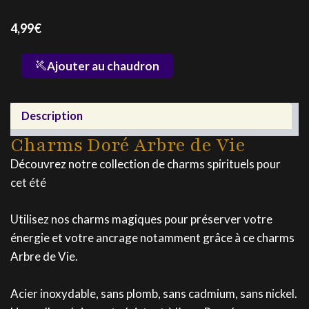
4,99
€
quantité
Ajouter au chaudron
de
Charms
Doré
Description
Arbre
de
Charms Doré Arbre de Vie
vie
Découvrez notre collection de charms spirituels pour
cet été
Utilisez nos charms magiques pour préserver votre
énergie et votre ancrage notamment grâce à ce charms
Arbre de Vie.
Acier inoxydable, sans plomb, sans cadmium, sans nickel.