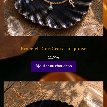
Rituel saisonnier de l'été
Bracelet Doré Croix Turquoise
11,99
€