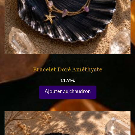
Rituel saisonnier de l'été
Bracelet Doré Améthyste
11,99
€