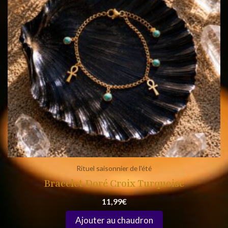
Rituel saisonnier de l'été
Bracelet Doré Croix Turquoise
11,99
€