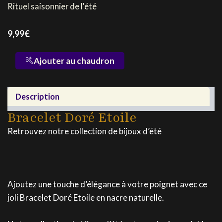
Rituel saisonnier de l'été
9,99
€
quantité
Ajouter au chaudron
de
Bracelet
Doré
Description
Etoile
Bracelet Doré Etoile
Retrouvez notre collection de bijoux d’été
Ajoutez une touche d’élégance à votre poignet avec ce
joli Bracelet Doré Etoile en nacre naturelle.