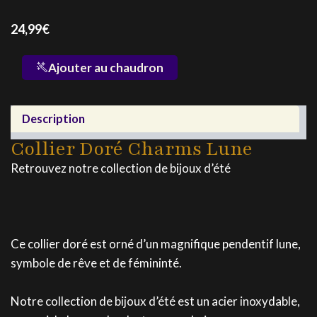
24,99
€
quantité
Ajouter au chaudron
de
Collier
Doré
Description
Charms
Lune
Collier Doré Charms Lune
Retrouvez notre collection de bijoux d’été
Ce collier doré est orné d’un magnifique pendentif lune,
symbole de rêve et de fémininté.
Notre collection de bijoux d’été est un acier inoxydable,