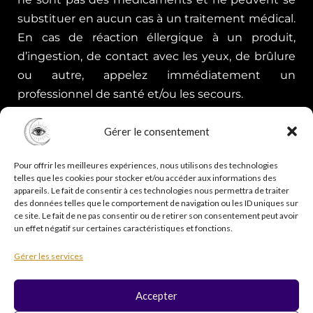
substituer en aucun cas à un traitement médical.
En cas de réaction éllergique à un produit,
d’ingestion, de contact avec les yeux, de brûlure
ou autre, appelez immédiatement un
professionnel de santé et/ou les secours.
Gérer le consentement
Pour offrir les meilleures expériences, nous utilisons des technologies
telles que les cookies pour stocker et/ou accéder aux informations des
appareils. Le fait de consentir à ces technologies nous permettra de traiter
des données telles que le comportement de navigation ou les ID uniques sur
ce site. Le fait de ne pas consentir ou de retirer son consentement peut avoir
un effet négatif sur certaines caractéristiques et fonctions.
Copyright © 2026 Psycholistik Box | EI Delphine
Gérer les services
Penny tous droits réservés
Accepter