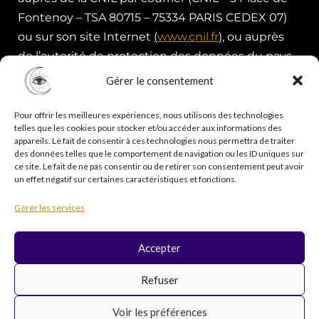
Fontenoy – TSA 80715 – 75334 PARIS CEDEX 07)
ou sur son site Internet
(
www.cnil.fr
),
ou auprès
de l’autorité de protection des données du pays
dans lequel vous résidez ou travaillez
Gérer le consentement
habituellement.
Pour offrir les meilleures expériences, nous utilisons des technologies
telles que les cookies pour stocker et/ou accéder aux informations des
appareils. Le fait de consentir à ces technologies nous permettra de traiter
des données telles que le comportement de navigation ou les ID uniques sur
ce site. Le fait de ne pas consentir ou de retirer son consentement peut avoir
un effet négatif sur certaines caractéristiques et fonctions.
Copyright © 2026 Psycholistik Box | EI Delphine
Gérer les services
Penny tous droits réservés
Accepter
F
I
Y
T
Refuser
a
n
o
i
c
s
u
k
Voir les préférences
e
t
t
t