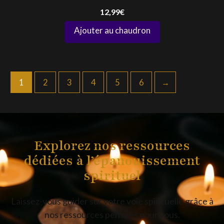
12,99
€
1
2
3
4
5
6
→
Explorez nos ressources
dédiées à l’épanouissement
spirituel
Laissez-vous guider sur votre voie spirituelle grâce à
nos ressources pensées pour vous.