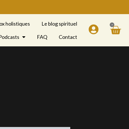
ox holistiques
Le blog spirituel
0
Pan
 Podcasts
FAQ
Contact