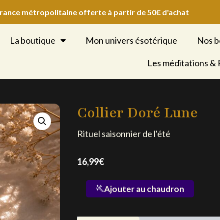
France métropolitaine offerte à partir de 50€ d'achat
La boutique
Mon univers ésotérique
Nos b
Les méditations &
Collier Doré Lune
Rituel saisonnier de l'été
16,99
€
quantité
Ajouter au chaudron
de
Collier
Doré