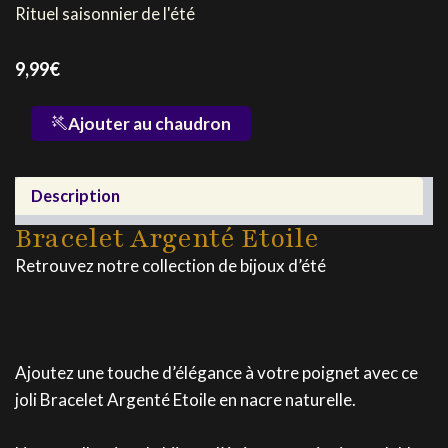
Rituel saisonnier de l'été
9,99
€
quantité
Ajouter au chaudron
de
Bracelet
Argenté
Description
Etoile
Bracelet Argenté Etoile
Retrouvez notre collection de bijoux d’été
Ajoutez une touche d’élégance à votre poignet avec ce
joli Bracelet Argenté Etoile en nacre naturelle.