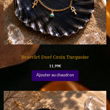
Rituel saisonnier de l'été
Bracelet Doré Croix Turquoise
11,99
€