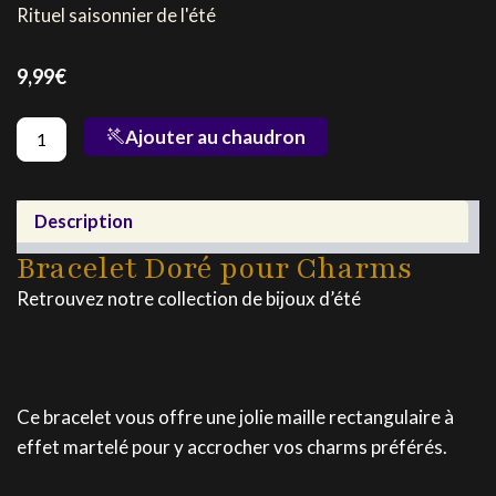
Rituel saisonnier de l'été
9,99
€
quantité
Ajouter au chaudron
de
Bracelet
Doré
pour
Description
Charms
Bracelet Doré pour Charms
Retrouvez notre collection de bijoux d’été
Ce bracelet vous offre une jolie maille rectangulaire à
effet martelé pour y accrocher vos charms préférés.