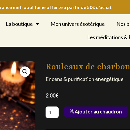
France métropolitaine offerte à partir de 50€ d'achat
La boutique
Mon univers ésotérique
Nos b
Les méditations &
Rouleaux de charbon
Encens & purification énergétique
2,00
€
quantité
Ajouter au chaudron
de
Rouleaux
de