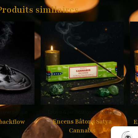
Produits similaires
on énergétique
Encens & purification énergétique
Encens Bâtons Satya
 backflow
E
Cannabis