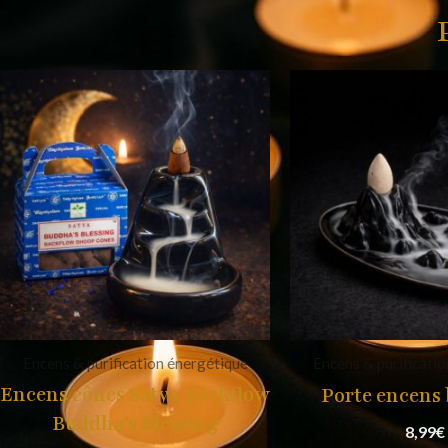
Encens & purification énergétique
Encens & purificati
Encens cônes Satya Backflow
Porte encens
Buddha’s Blessing
8,99
€