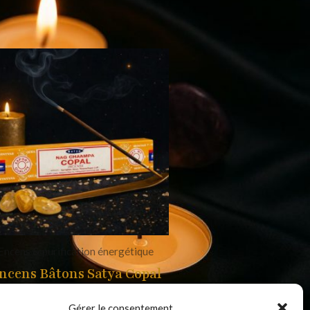
Encens & purification énergétique
ncens Bâtons Satya Copal
2,00
€
Gérer le consentement