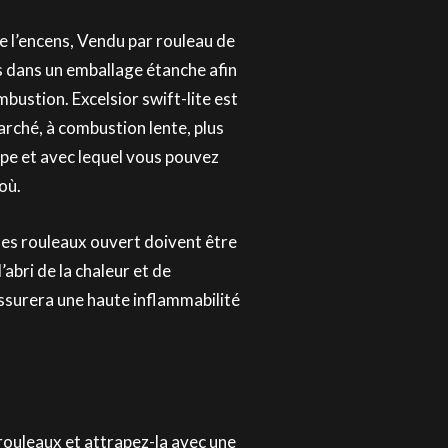
e l’encens, Vendu par rouleau de
s dans un emballage étanche afin
bustion. Excelsior swift-lite est
arché, à combustion lente, plus
ype et avec lequel vous pouvez
où.
 les rouleaux ouvert doivent être
bri de la chaleur et de
assurera une haute inflammabilité
 rouleaux et attrapez-la avec une