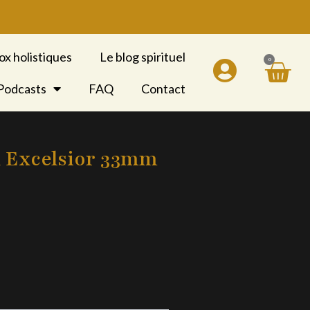
ox holistiques
Le blog spirituel
0
Pan
 Podcasts
FAQ
Contact
 Excelsior 33mm