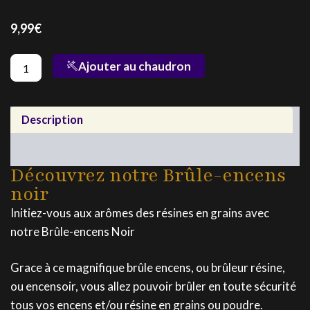
9,99
€
quantité
Ajouter au chaudron
de
Brûle-
encens
Noir
Description
Utilisation
Découvrez notre Brûle-encens
noir
Initiez-vous aux arômes des résines en grains avec
notre Brûle-encens Noir
Grace à ce magnifique brûle encens, ou brûleur résine,
ou encensoir, vous allez pouvoir brûler en toute sécurité
tous vos encens et/ou résine en grains ou poudre.