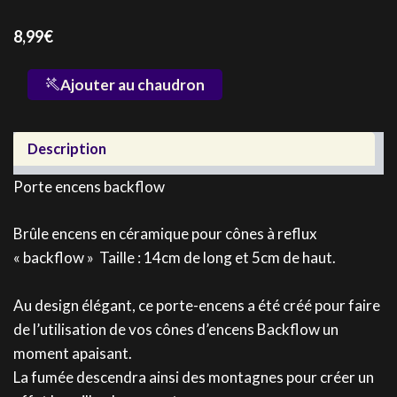
8,99
€
quantité
Ajouter au chaudron
de
Porte
encens
Description
backflow
Porte encens backflow
Brûle encens en céramique pour cônes à reflux
« backflow » Taille : 14cm de long et 5cm de haut.
Au design élégant, ce porte-encens a été créé pour faire
de l’utilisation de vos cônes d’encens Backflow un
moment apaisant.
La fumée descendra ainsi des montagnes pour créer un