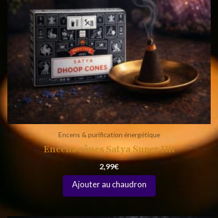
Encens & purification énergétique
Encens cônes Satya Super Hit
2,99
€