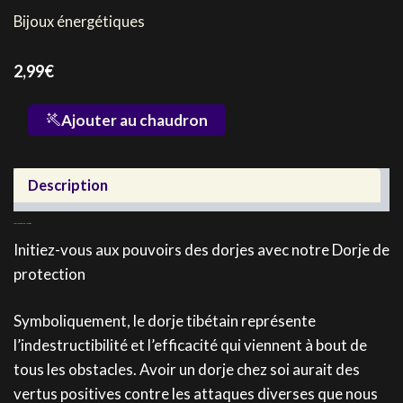
Bijoux énergétiques
2,99
€
quantité
Ajouter au chaudron
de
Porte-
clés
Description
Dorje
de
protection
Découvrez notre Dorje de protection
Initiez-vous aux pouvoirs des dorjes avec notre Dorje de
protection
Symboliquement, le dorje tibétain représente
l’indestructibilité et l’efficacité qui viennent à bout de
tous les obstacles. Avoir un dorje chez soi aurait des
vertus positives contre les attaques diverses que nous