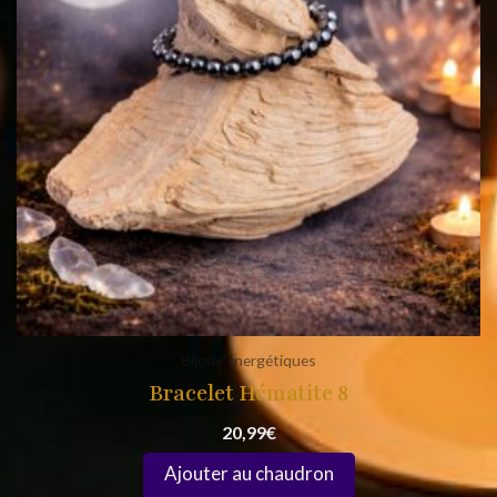
Bijoux énergétiques
Bracelet Hématite 8
20,99
€