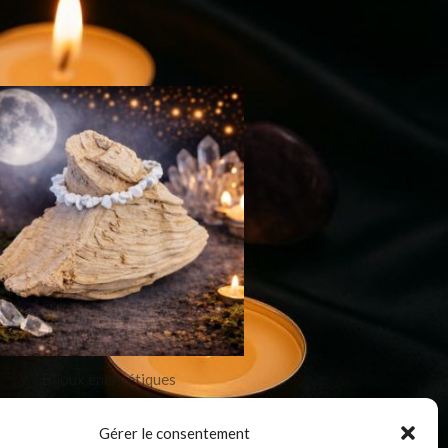
Bijoux énergétiques
Bracelet Howlite baroque
Gérer le consentement
9,99
€