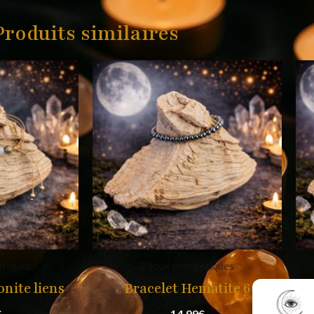
Produits similaires
étiques
Bijoux énergétiques
nite liens
Bracelet Hematite 6
€
14,99
€