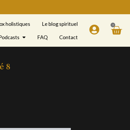
ox holistiques
Le blog spirituel
0
Pan
 Podcasts
FAQ
Contact
é 8