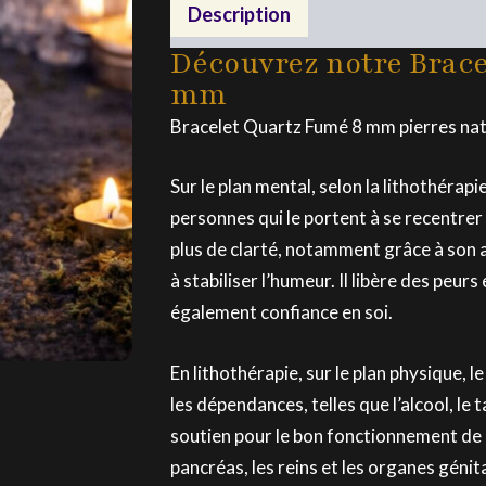
Fumé
Description
8
Découvrez notre Brace
mm
Bracelet Quartz Fumé 8 mm pierres nat
Sur le plan mental, selon la lithothérapi
personnes qui le portent à se recentrer
plus de clarté, notamment grâce à son 
à stabiliser l’humeur. Il libère des peurs
également confiance en soi.
En lithothérapie, sur le plan physique, 
les dépendances, telles que l’alcool, le 
soutien pour le bon fonctionnement de
pancréas, les reins et les organes génit