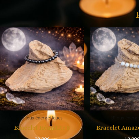
Bijoux énergétiques
Bijoux énerg
Bracelet Hématite 8
Bracelet Amazo
20,99
€
12,99