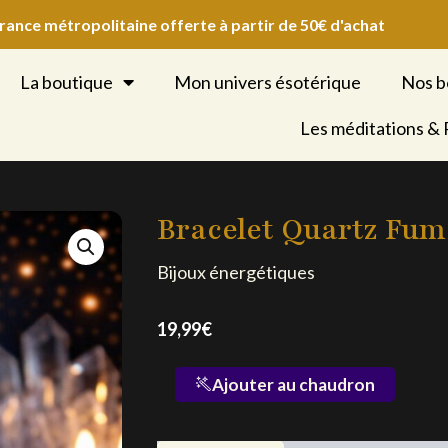
France métropolitaine offerte à partir de 50€ d'achat
La boutique
Mon univers ésotérique
Nos b
Les méditations &
Bracelet Quartz Fum
Bijoux énergétiques
19,99
€
quantité
Ajouter au chaudron
de
Bracelet
Quartz