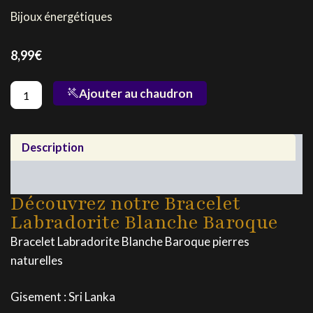
Bijoux énergétiques
8,99
€
quantité
Ajouter au chaudron
de
Bracelet
Labradorite
Blanche
Description
Baroque
Entretien
Découvrez notre Bracelet
Labradorite Blanche Baroque
Bracelet Labradorite Blanche Baroque pierres
naturelles
Gisement : Sri Lanka