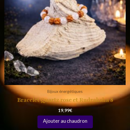
Bijoux énergétiques
Bracelet Quartz rose et Rudraksha 8
19,99
€