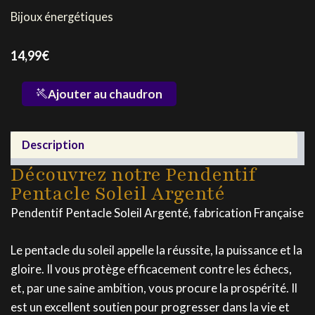
Bijoux énergétiques
14,99
€
quantité
Ajouter au chaudron
de
Pendentif
Pentacle
Description
Soleil
Argenté
Découvrez notre Pendentif
Pentacle Soleil Argenté
Pendentif Pentacle Soleil Argenté, fabrication Française
Le pentacle du soleil appelle la réussite, la puissance et la
gloire. Il vous protège efficacement contre les échecs,
et, par une saine ambition, vous procure la prospérité. Il
est un excellent soutien pour progresser dans la vie et