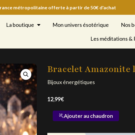
France métropolitaine offerte à partir de 50€ d'achat
La boutique
Mon univers ésotérique
Nos b
Les méditations &
Bracelet Amazonite 
Bijoux énergétiques
12,99
€
quantité
Ajouter au chaudron
de
Bracelet
Amazonite