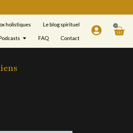
ox holistiques
Le blog spirituel
0
Pan
 Podcasts
FAQ
Contact
liens