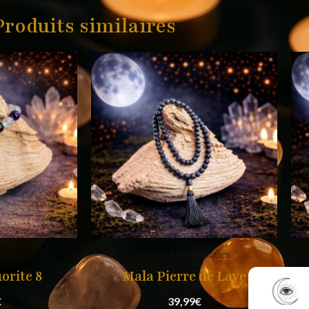
Produits similaires
étiques
Bijoux énergétiques
orite 8
Mala Pierre de Lave
€
39,99
€