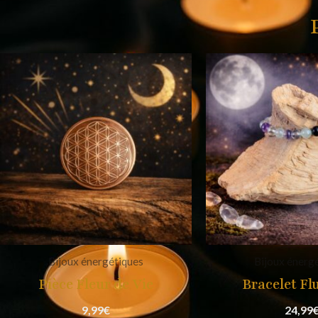
Bijoux énergétiques
Bijoux énerg
Pièce Fleur de Vie
Bracelet Flu
9,99
€
24,99