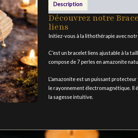
liens
Description
Découvrez notre Brac
liens
Initiez-vous à la lithothérapie avec not
C’est un bracelet liens ajustable à la tail
compose de 7 perles en amazonite natur
L’amazonite est un puissant protecteur 
le rayonnement électromagnétique. Il é
la sagesse intuitive.