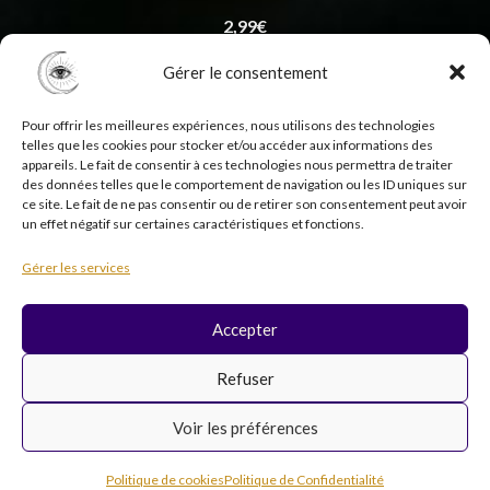
2,99
€
Gérer le consentement
Pour offrir les meilleures expériences, nous utilisons des technologies
telles que les cookies pour stocker et/ou accéder aux informations des
appareils. Le fait de consentir à ces technologies nous permettra de traiter
des données telles que le comportement de navigation ou les ID uniques sur
ce site. Le fait de ne pas consentir ou de retirer son consentement peut avoir
un effet négatif sur certaines caractéristiques et fonctions.
Copyright © 2026 Psycholistik Box | EI Delphine
Gérer les services
Penny tous droits réservés
Accepter
F
I
Y
T
Refuser
a
n
o
i
c
s
u
k
Voir les préférences
e
t
t
t
b
a
u
o
Inscription newsletter
o
g
b
k
Politique de cookies
Politique de Confidentialité