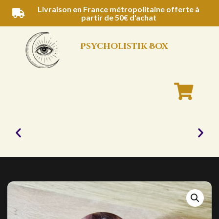
Aller
Livraison en France métropolitaine offerte à
partir de 50€ d'achat
au
contenu
Psycholistik Box
Bougies
naturelles