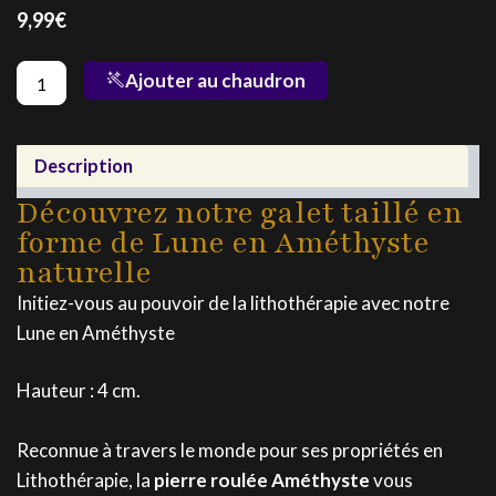
9,99
€
quantité
Ajouter au chaudron
de
Lune
en
Améthyste
Description
Découvrez notre galet taillé en
forme de Lune en Améthyste
naturelle
Initiez-vous au pouvoir de la lithothérapie avec notre
Lune en Améthyste
Hauteur : 4 cm.
Reconnue à travers le monde pour ses propriétés en
Lithothérapie, la
pierre roulée Améthyste
vous