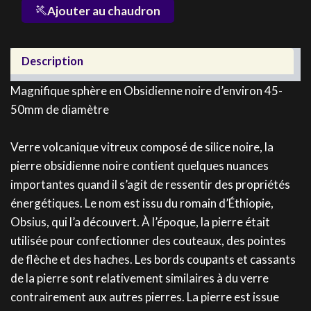
quantité
Ajouter au chaudron
de
Sphère
Obsidienne
Description
noire
Magnifique sphère en Obsidienne noire d’environ 45-
50mm de diamètre
Verre volcanique vitreux composé de silice noire, la
pierre obsidienne noire contient quelques nuances
importantes quand il s’agit de ressentir des propriétés
énergétiques. Le nom est issu du romain d’Éthiopie,
Obsius, qui l’a découvert. À l’époque, la pierre était
utilisée pour confectionner des couteaux, des pointes
de flèche et des haches. Les bords coupants et cassants
de la pierre sont relativement similaires à du verre
contrairement aux autres pierres. La pierre est issue