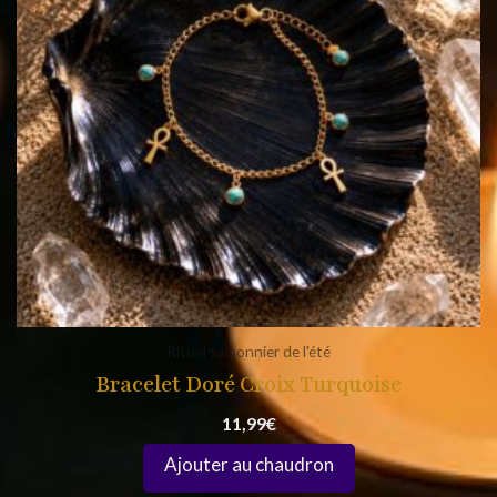
Rituel saisonnier de l'été
Bracelet Doré Croix Turquoise
11,99
€