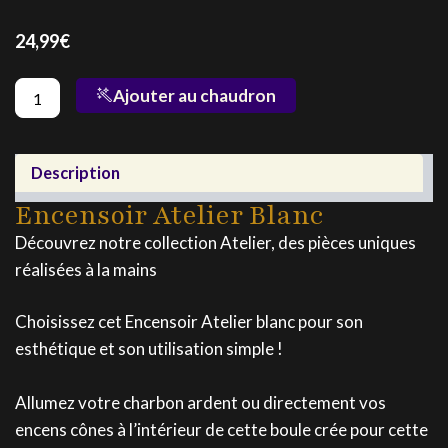
24,99
€
quantité
Ajouter au chaudron
de
Encensoir
Atelier
Blanc
Description
Encensoir Atelier Blanc
Découvrez notre collection Atelier, des pièces uniques
réalisées à la mains
Choisissez cet Encensoir Atelier blanc pour son
esthétique et son utilisation simple !
Allumez votre charbon ardent ou directement vos
encens cônes à l’intérieur de cette boule crée pour cette