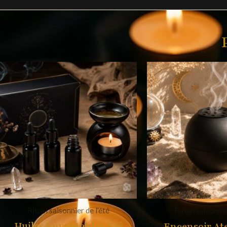
Le
Le
prix
prix
initial
actuel
était :
est :
29,97€.
24,99€.
Rituel saisonnier de l'été
Rituel saisonnie
Huiles Envoûtantes Eté
Encensoir Ate