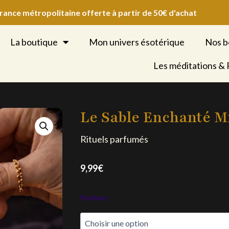
France métropolitaine offerte à partir de 50€ d'achat
La boutique
Mon univers ésotérique
Nos b
Les méditations &
Le Sable Enchanté M
Rituels parfumés
9,99
€
quantité
Parfums
de
Le
Sable