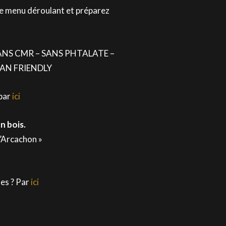
le menu déroulant et préparez
NS CMR – SANS PHTALATE –
AN FRIENDLY
 par
ici
n bois.
’Arcachon »
les ? Par
ici