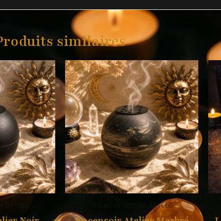
Produits similaires
r de l'été
Rituel saisonnier de l'été
lier Noir
Encensoir Atelier Marbré
L