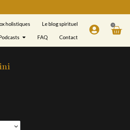
ox holistiques
Le blog spirituel
0
Pan
 Podcasts
FAQ
Contact
ini