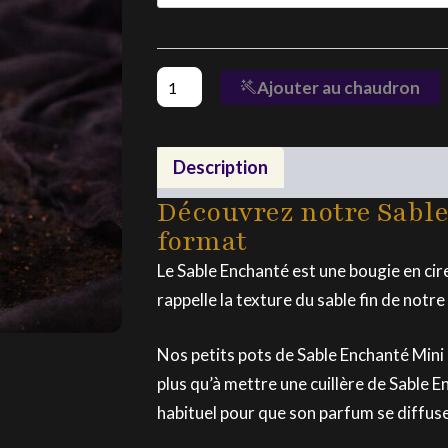
Enchanté
Mini
Ajouter au chaudron
Description
Composition
Découvrez notre Sabl
format
Le Sable Enchanté est une bougie en cir
rappelle la texture du sable fin de notr
Nos petits pots de Sable Enchanté Mini
plus qu’à mettre une cuillère de Sable 
habituel pour que son parfum se diff