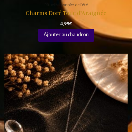
Rituel saisonnier de l'été
Charms Doré Toile d’Araignée
4,99
€