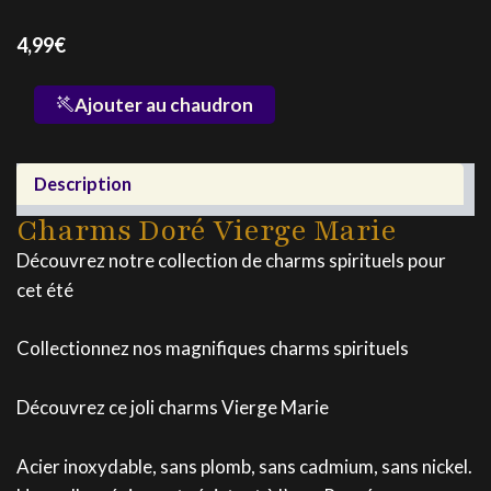
4,99
€
quantité
Ajouter au chaudron
de
Charms
Doré
Description
Vierge
Marie
Charms Doré Vierge Marie
Découvrez notre collection de charms spirituels pour
cet été
Collectionnez nos magnifiques charms spirituels
Découvrez ce joli charms Vierge Marie
Acier inoxydable, sans plomb, sans cadmium, sans nickel.