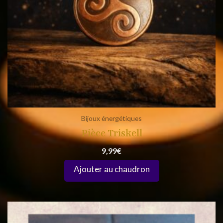
Bijoux énergétiques
Pièce Triskell
9,99
€