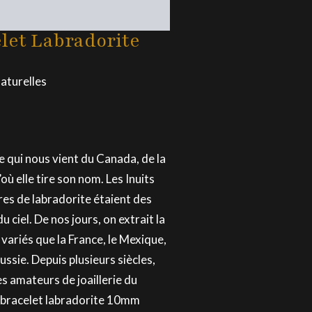
let Labradorite
aturelles
e qui nous vient du Canada, de la
ù elle tire son nom. Les Inuits
res de labradorite étaient des
ciel. De nos jours, on extrait la
variés que la France, le Mexique,
ussie. Depuis plusieurs siècles,
es amateurs de joaillerie du
e bracelet labradorite 10mm