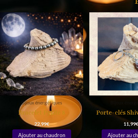
Bijoux énergétiques
Bijoux énerg
Bracelet Pyrite 8
Porte-clés Sh
22,99
€
11,99