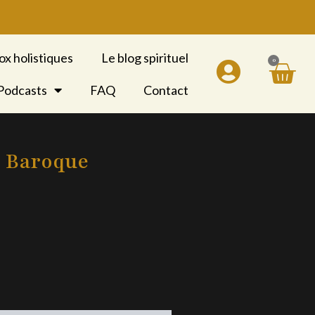
ox holistiques
Le blog spirituel
0
Pan
 Podcasts
FAQ
Contact
e Baroque