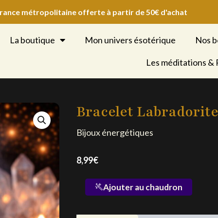
France métropolitaine offerte à partir de 50€ d'achat
La boutique
Mon univers ésotérique
Nos b
Les méditations &
Bracelet Labradorit
Bijoux énergétiques
8,99
€
quantité
Ajouter au chaudron
de
Bracelet
Labradorite