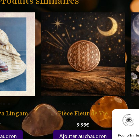
Produits similaires
étiques
Bijoux énergétiques
iva Lingam
Pièce Fleur de Vie
B
€
9,99
€
Pour offrir 