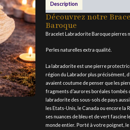
Baroque
Description
Découvrez notre Brace
Baroque
Bracelet Labradorite Baroque pierres n
Perles naturelles extra qualité.
La labradorite est une pierre protectric
région du Labrador plus précisément, d’o
avaient coutume de penser que les pier
fragments d’aurores boréales tombés du 
labradorite des sous-sols de pays aussi 
les Etats-Unis, le Canada ou encore la R
ses nuances de bleu et de vert fascine l
monde entier. Porté à votre poignet, l