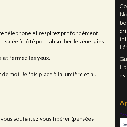
Co
No
bo
cr
tre téléphone et respirez profondément.
int
u salée à côté pour absorber les énergies
l’é
 et fermez les yeux.
Gu
li
de moi. Je fais place à la lumière et au
es
Ar
Cat
 vous souhaitez vous libérer (pensées