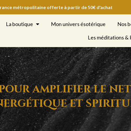
France métropolitaine offerte à partir de 50€ d'achat
La boutique
Mon univers ésotérique
Nos b
Les méditations &
 pour amplifier le ne
nergétique et spiritu