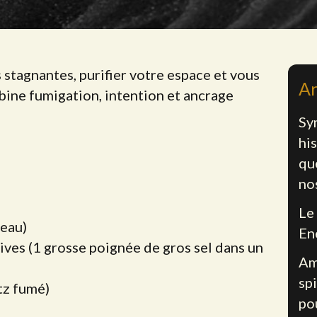
 stagnantes, purifier votre espace et vous
Ar
bine fumigation, intention et ancrage
Sy
his
qu
no
Le
veau)
En
ives (1 grosse poignée de gros sel dans un
Am
spi
tz fumé)
po