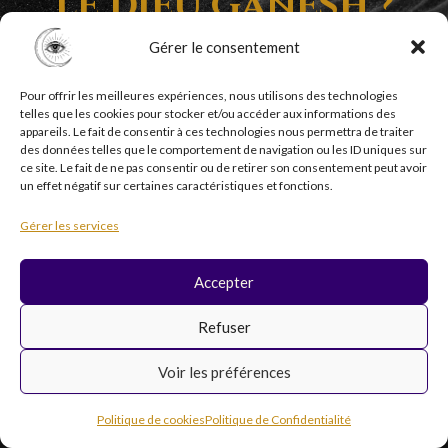
le Dieu Ganesh ?
Gérer le consentement
Pour offrir les meilleures expériences, nous utilisons des technologies
telles que les cookies pour stocker et/ou accéder aux informations des
appareils. Le fait de consentir à ces technologies nous permettra de traiter
des données telles que le comportement de navigation ou les ID uniques sur
ce site. Le fait de ne pas consentir ou de retirer son consentement peut avoir
un effet négatif sur certaines caractéristiques et fonctions.
Copyright © 2026 Psycholistik Box | EI Delphine
Gérer les services
Penny tous droits réservés
Accepter
F
I
Y
T
Refuser
a
n
o
i
c
s
u
k
Voir les préférences
e
t
t
t
b
a
u
o
Inscription newsletter
o
g
b
k
Politique de cookies
Politique de Confidentialité
o
r
e