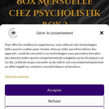
Box Mensuelle
chez Psycholistik
Box ?
Gérer le consentement
Pour offrir les meilleures expériences, nous utilisons des technologies
telles que les cookies pour stocker et/ou accéder aux informations des
appareils. Le fait de consentir à ces technologies nous permettra de traiter
des données telles que le comportement de navigation ou les ID uniques sur
ce site. Le fait de ne pas consentir ou de retirer son consentement peut avoir
un effet négatif sur certaines caractéristiques et fonctions.
Copyright © 2026 Psycholistik Box | EI Delphine
Gérer les services
Penny tous droits réservés
Accepter
F
I
Y
T
Refuser
a
n
o
i