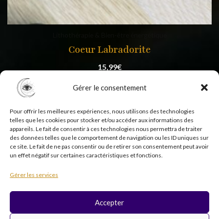
Lithothérapie & Bien-être énergétique
Coeur Labradorite
15,99
€
Gérer le consentement
Pour offrir les meilleures expériences, nous utilisons des technologies
telles que les cookies pour stocker et/ou accéder aux informations des
appareils. Le fait de consentir à ces technologies nous permettra de traiter
des données telles que le comportement de navigation ou les ID uniques sur
ce site. Le fait de ne pas consentir ou de retirer son consentement peut avoir
un effet négatif sur certaines caractéristiques et fonctions.
Copyright © 2026 Psycholistik Box | EI Delphine
Gérer les services
Penny tous droits réservés
Accepter