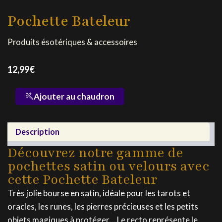
Pochette Bateleur
Produits ésotériques & accessoires
12,99
€
quantité
Ajouter au chaudron
de
Pochette
Bateleur
Description
Découvrez notre gamme de
pochettes satin ou velours avec
cette Pochette Bateleur
Très jolie bourse en satin, idéale pour les tarots et
oracles, les runes, les pierres précieuses et les petits
objets magiques à protéger… Le recto représente le