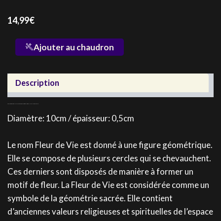
14,99
€
quantité
Ajouter au chaudron
de
Plaque
bois
Description
Fleur
de
Vie
Découvrez notre gamme de plaques de recharge et de protection avec ce modèle Plaque bois Fleur de Vie
Diamètre: 10cm / épaisseur: 0,5cm
Le nom Fleur de Vie est donné à une figure géométrique.
Elle se compose de plusieurs cercles qui se chevauchent.
Ces derniers sont disposés de manière à former un
motif de fleur. La Fleur de Vie est considérée comme un
symbole de la géométrie sacrée. Elle contient
d’anciennes valeurs religieuses et spirituelles de l’espace