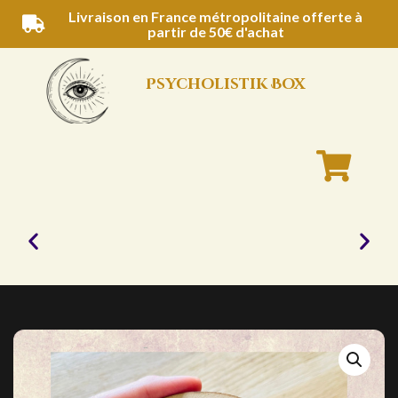
Aller
Livraison en France métropolitaine offerte à
partir de 50€ d'achat
au
contenu
Psycholistik Box
Rituels
parfumés