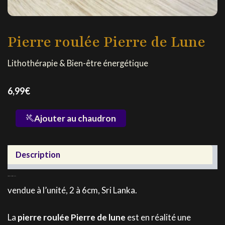
Pierre roulée Pierre de Lune
Lithothérapie & Bien-être énergétique
6,99
€
quantité
Ajouter au chaudron
de
Pierre
roulée
Description
Pierre
de
Lune
Pierre roulée Pierre de Lune
vendue à l’unité, 2 à 6cm, Sri Lanka.
La
pierre roulée Pierre de lune
est en réalité une