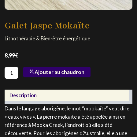
Galet Jaspe Mokaïte
Lithothérapie & Bien-être énergétique
8,99
€
quantité
Ajouter au chaudron
de
Galet
Jaspe
Mokaïte
Description
Dans le langage aborigène, le mot “mookaïte” veut dire
« eaux vives ». La pierre mokaïte a été appelée ainsi en
référence à Mooka Creek, l’endroit où elle a été
découverte. Pour les aborigènes d’Australie, elle a une