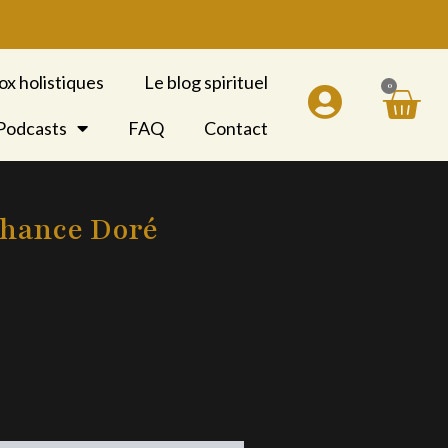
ox holistiques
Le blog spirituel
0
Pan
 Podcasts
FAQ
Contact
Chance Doré