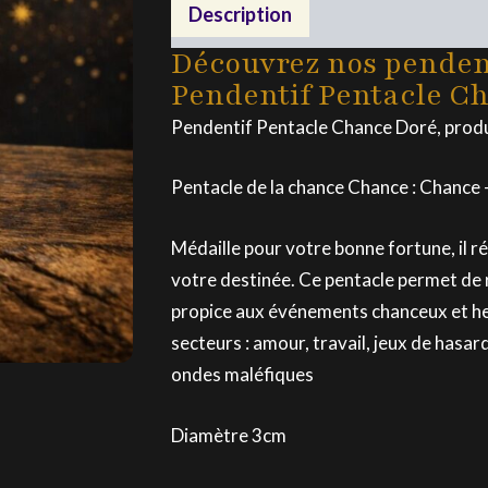
Chance
Description
Doré
Découvrez nos pendent
Pendentif Pentacle C
Pendentif Pentacle Chance Doré, produ
Pentacle de la chance Chance : Chance
Médaille pour votre bonne fortune, il ré
votre destinée. Ce pentacle permet de 
propice aux événements chanceux et he
secteurs : amour, travail, jeux de hasar
ondes maléfiques
Diamètre 3cm