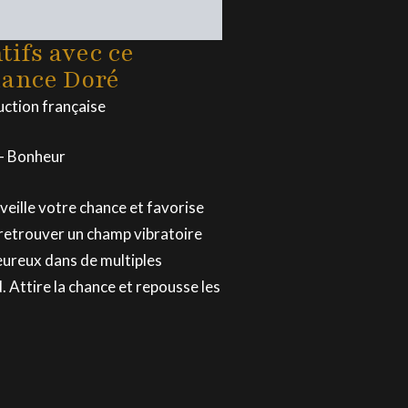
ifs avec ce
hance Doré
ction française
 – Bonheur
veille votre chance et favorise
retrouver un champ vibratoire
ureux dans de multiples
d. Attire la chance et repousse les