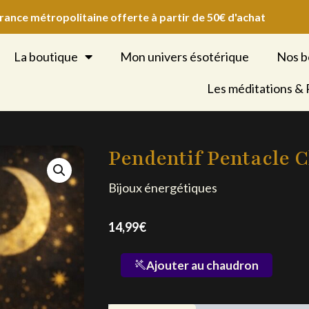
France métropolitaine offerte à partir de 50€ d'achat
La boutique
Mon univers ésotérique
Nos b
Les méditations &
Pendentif Pentacle 
Bijoux énergétiques
14,99
€
quantité
Ajouter au chaudron
de
Pendentif
Pentacle