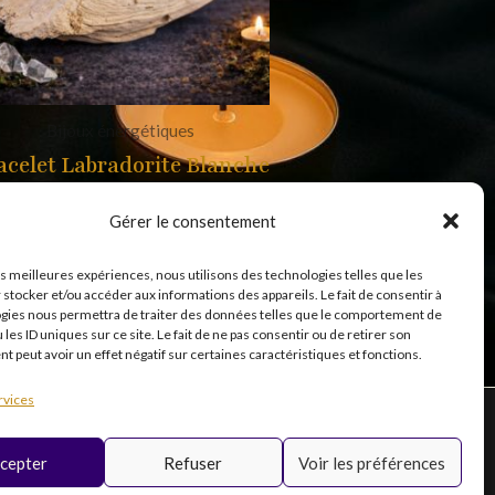
Bijoux énergétiques
acelet Labradorite Blanche
Baroque
Gérer le consentement
8,99
€
les meilleures expériences, nous utilisons des technologies telles que les
 stocker et/ou accéder aux informations des appareils. Le fait de consentir à
gies nous permettra de traiter des données telles que le comportement de
 les ID uniques sur ce site. Le fait de ne pas consentir ou de retirer son
 peut avoir un effet négatif sur certaines caractéristiques et fonctions.
rvices
cepter
Refuser
Voir les préférences
T
Inscription
i
newsletter