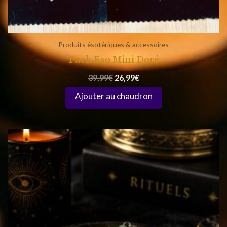
Produits ésotériques & accessoires
Pack Eso Mini Doré
39,99
€
26,99
€