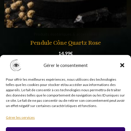
Produits ésotériques & accessoires
Pendule Cône Quartz Rose
14,99
€
Gérer le consentement
Pour offrir les meilleures expériences, nous utilisons des technologies
telles que les cookies pour stocker et/ou accéder aux informations des
appareils. Le fait de consentir à ces technologies nous permettra de traiter
des données telles que le comportement de navigation ou les ID uniques sur
ce site. Le fait de ne pas consentir ou de retirer son consentement peut avoir
un effet négatif sur certaines caractéristiques et fonctions.
Copyright © 2026 Psycholistik Box | EI Delphine
Gérer les services
Penny tous droits réservés