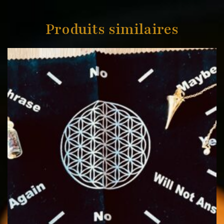
Produits similaires
Le
Le
prix
prix
initial
actuel
était :
est :
39,99€.
26,99€.