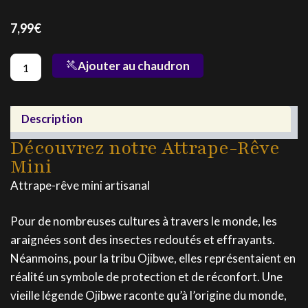
7,99
€
quantité
Ajouter au chaudron
de
Attrape-
Rêve
Mini
Description
Découvrez notre Attrape-Rêve
Mini
Attrape-rêve mini artisanal
Pour de nombreuses cultures à travers le monde, les
araignées sont des insectes redoutés et effrayants.
Néanmoins, pour la tribu Ojibwe, elles représentaient en
réalité un symbole de protection et de réconfort. Une
vieille légende Ojibwe raconte qu’à l’origine du monde,