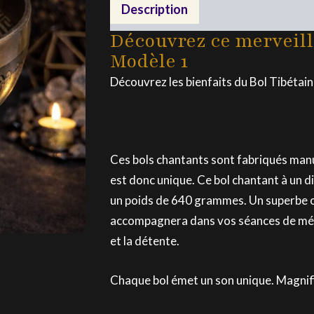
modèle
Description
Fabrication
1
Découvrez ce merveill
Modèle 1
Découvrez les bienfaits du Bol Tibétai
Ces bols chantants sont fabriqués man
est donc unique. Ce bol chantant à un 
un poids de 640 grammes. Un superbe ob
accompagnera dans vos séances de médit
et la détente.
Chaque bol émet un son unique. Magnifi