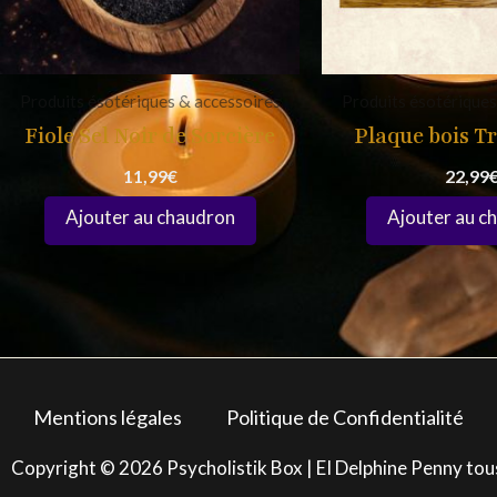
Produits ésotériques & accessoires
Produits ésotériques
Fiole Sel Noir de Sorcière
Plaque bois T
11,99
€
22,99
Mentions légales
Politique de Confidentialité
Copyright © 2026 Psycholistik Box | EI Delphine Penny tou