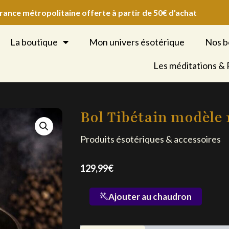
France métropolitaine offerte à partir de 50€ d'achat
La boutique
Mon univers ésotérique
Nos b
Les méditations &
Bol Tibétain modèle 
Produits ésotériques & accessoires
129,99
€
quantité
Ajouter au chaudron
de
Bol
Tibétain