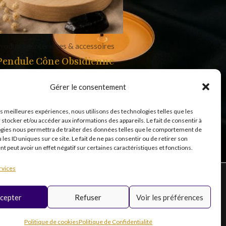
roduits ésotériques & accessoires
Pendule Cône Obsidienne
noire
Gérer le consentement
14,99
€
les meilleures expériences, nous utilisons des technologies telles que les
 stocker et/ou accéder aux informations des appareils. Le fait de consentir à
gies nous permettra de traiter des données telles que le comportement de
 les ID uniques sur ce site. Le fait de ne pas consentir ou de retirer son
 peut avoir un effet négatif sur certaines caractéristiques et fonctions.
rvices
cepter
Refuser
Voir les préférences
T
Inscription
i
newsletter
k
Politique de cookies
Politique de Confidentialité