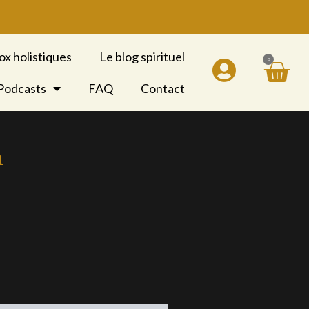
ox holistiques
Le blog spirituel
0
Pan
 Podcasts
FAQ
Contact
1