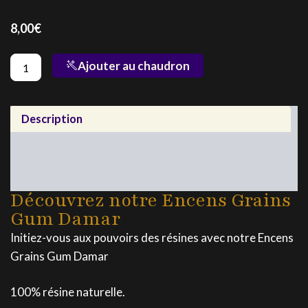
8,00
€
quantité
Ajouter au chaudron
de
Encens
Grains
Gum
Description
Damar
Précaution
Utilisation
Découvrez notre Encens Grains
Gum Damar
Initiez-vous aux pouvoirs des résines avec notre Encens
Grains Gum Damar
100% résine naturelle.