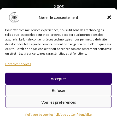
2,00
€
Gérer le consentement
Pour offrir les meilleures expériences, nous utilisons des technologies
telles que les cookies pour stocker et/ou accéder aux informations des
appareils. Le fait de consentir à ces technologies nous permettra de traiter
des données telles que le comportement de navigation ou les ID uniques sur
ce site. Le fait de ne pas consentir ou de retirer son consentement peut avoir
un effet négatif sur certaines caractéristiques et fonctions.
Copyright © 2026 Psycholistik Box | EI Delphine
Gérer les services
Penny tous droits réservés
Accepter
F
I
Y
T
Refuser
a
n
o
i
c
s
u
k
Voir les préférences
e
t
t
t
b
a
u
o
Inscription newsletter
o
g
b
k
Politique de cookies
Politique de Confidentialité