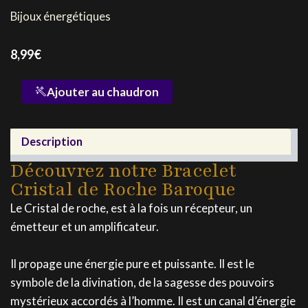
Bijoux énergétiques
8,99
€
quantité
Ajouter au chaudron
de
Bracelet
Cristal
Description
de
Roche
Découvrez notre Bracelet
Baroque
Cristal de Roche Baroque
Le Cristal de roche, est à la fois un récepteur, un
émetteur et un amplificateur.
Il propage une énergie pure et puissante. Il est le
symbole de la divination, de la sagesse des pouvoirs
mystérieux accordés à l’homme. Il est un canal d’énergie