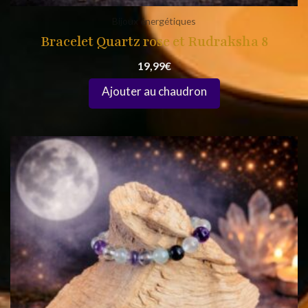
Bijoux énergétiques
Bracelet Quartz rose et Rudraksha 8
19,99
€