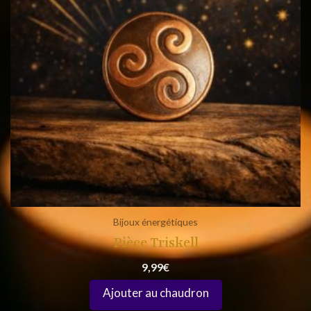
Bijoux énergétiques
Pièce Triskell
9,99
€