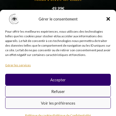
49,99
€
Gérer le consentement
Pour offrir les meilleures expériences, nous utilisons des technologies
telles que les cookies pour stocker et/ou accéder aux informations des
appareils. Le fait de consentir à ces technologies nous permettra de traiter
des données telles que le comportement de navigation ou les ID uniques sur
ce site. Le fait de ne pas consentir ou de retirer son consentement peut avoir
un effet négatif sur certaines caractéristiques et fonctions.
Copyright © 2026 Psycholistik Box | EI Delphine
Gérer les services
Penny tous droits réservés
Accepter
F
I
Y
T
Refuser
a
n
o
i
c
s
u
k
Voir les préférences
e
t
t
t
b
a
u
o
Inscription newsletter
o
g
b
k
Politique de cookies
Politique de Confidentialité