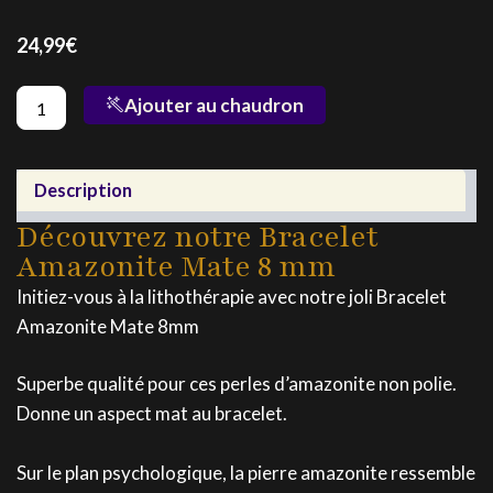
24,99
€
quantité
Ajouter au chaudron
de
Bracelet
Amazonite
Mate
Description
8
Découvrez notre Bracelet
Amazonite Mate 8 mm
Initiez-vous à la lithothérapie avec notre joli Bracelet
Amazonite Mate 8mm
Superbe qualité pour ces perles d’amazonite non polie.
Donne un aspect mat au bracelet.
Sur le plan psychologique, la pierre amazonite ressemble