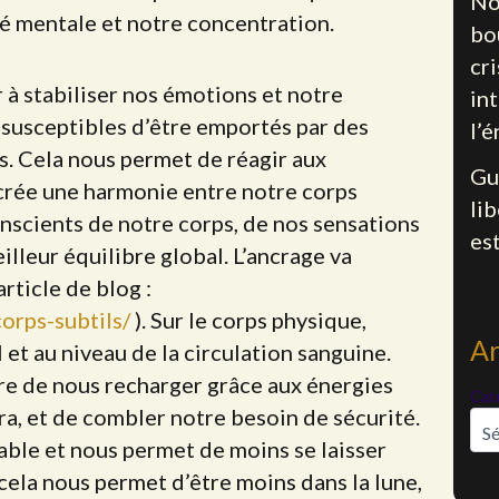
No
rté mentale et notre concentration.
bo
cr
 à stabiliser nos émotions et notre
int
 susceptibles d’être emportés par des
l’é
s. Cela nous permet de réagir aux
Gu
 crée une harmonie entre notre corps
li
conscients de notre corps, de nos sensations
es
illeur équilibre global. L’ancrage va
article de blog :
orps-subtils/
). Sur le corps physique,
Ar
et au niveau de la circulation sanguine.
tre de nous recharger grâce aux énergies
Cat
ra, et de combler notre besoin de sécurité.
table et nous permet de moins se laisser
 cela nous permet d’être moins dans la lune,