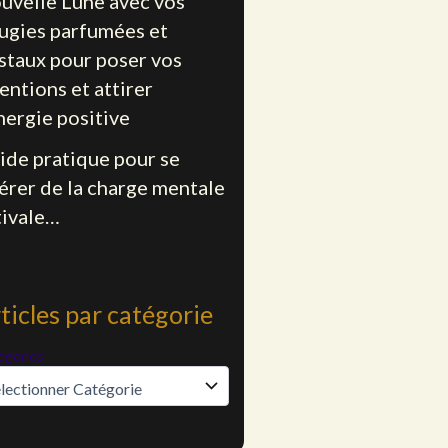
uvelle Lune avec vos
ugies parfumées et
istaux pour poser vos
entions et attirer
nergie positive
ide pratique pour se
bérer de la charge mentale
tivale…
ticles par catégorie
égories