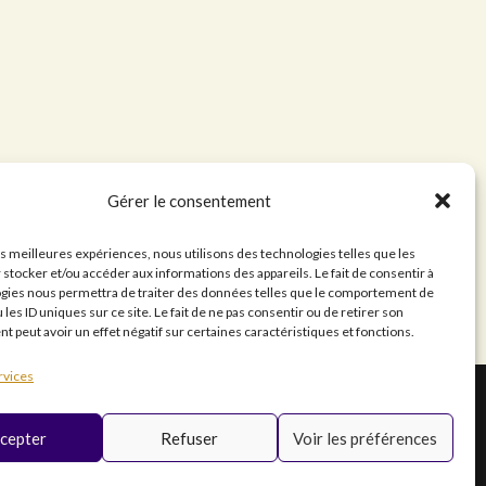
Gérer le consentement
nt
les meilleures expériences, nous utilisons des technologies telles que les
 stocker et/ou accéder aux informations des appareils. Le fait de consentir à
gies nous permettra de traiter des données telles que le comportement de
 les ID uniques sur ce site. Le fait de ne pas consentir ou de retirer son
 peut avoir un effet négatif sur certaines caractéristiques et fonctions.
rvices
cepter
Refuser
Voir les préférences
T
Inscription
i
newsletter