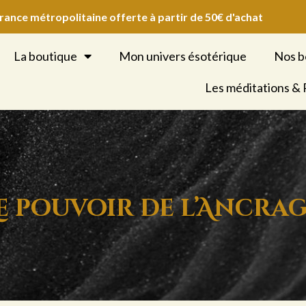
France métropolitaine offerte à partir de 50€ d'achat
La boutique
Mon univers ésotérique
Nos b
Les méditations &
e pouvoir de l’Ancra