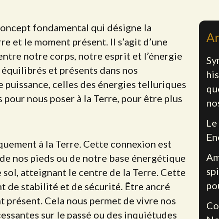
 concept fondamental qui désigne la
Ar
re et le moment présent. Il s’agit d’une
entre notre corps, notre esprit et l’énergie
Sy
, équilibrés et présents dans nos
his
 puissance, celles des énergies telluriques
qu
s pour nous poser à la Terre, pour être plus
no
Le
En
quement à la Terre. Cette connexion est
Am
 de nos pieds ou de notre base énergétique
spi
sol, atteignant le centre de la Terre. Cette
po
de stabilité et de sécurité. Être ancré
t présent. Cela nous permet de vivre nos
Co
cessantes sur le passé ou des inquiétudes