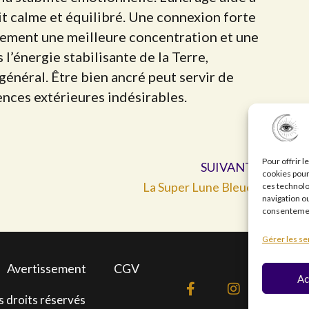
it calme et équilibré. Une connexion forte
alement une meilleure concentration et une
 l’énergie stabilisante de la Terre,
général. Être bien ancré peut servir de
ences extérieures indésirables.
Suiva
Pour offrir 
SUIVANT
cookies pour
La Super Lune Bleue
ces technolo
navigation ou
consentement
Gérer les se
Avertissement
CGV
Ac
F
I
Y
a
n
o
s droits réservés