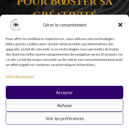
pour Booster sa
Créativité
Gérer le consentement
Pour offrir les meilleures expériences, nous utilisons des technologies
telles que les cookies pour stocker et/ou accéder aux informations des
appareils. Le fait de consentir à ces technologies nous permettra de traiter
des données telles que le comportement de navigation ou les ID uniques sur
ce site. Le fait de ne pas consentir ou de retirer son consentement peut avoir
un effet négatif sur certaines caractéristiques et fonctions.
Copyright © 2026 Psycholistik Box | EI Delphine
Gérer les services
Penny tous droits réservés
Accepter
F
I
Y
T
Refuser
a
n
o
i
c
s
u
k
Voir les préférences
e
t
t
t
b
a
u
o