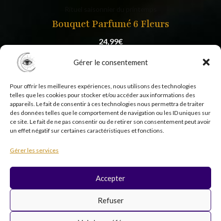
Rituel saisonnier du printemps
Bouquet Parfumé 6 Fleurs
24,99
€
Gérer le consentement
Pour offrir les meilleures expériences, nous utilisons des technologies
telles que les cookies pour stocker et/ou accéder aux informations des
appareils. Le fait de consentir à ces technologies nous permettra de traiter
des données telles que le comportement de navigation ou les ID uniques sur
ce site. Le fait de ne pas consentir ou de retirer son consentement peut avoir
un effet négatif sur certaines caractéristiques et fonctions.
Copyright © 2026 Psycholistik Box | EI Delphine
Gérer les services
Penny tous droits réservés
Accepter
F
I
Y
T
Refuser
a
n
o
i
c
s
u
k