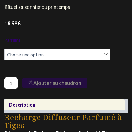
Rituel saisonnier du printemps
18,99
€
quantité
Parfums
de
Recharge
Diffuseur
Parfumé
à
Tiges
Ajouter au chaudron
Description
Recharge Diffuseur Parfumé à
Tiges