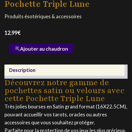
Pochette Triple Lune
Produits ésotériques & accessoires
12,99
€
quantité
Ajouter au chaudron
de
Pochette
Triple
Description
Lune
Découvrez notre gamme de
pochettes satin ou velours avec
cette Pochette Triple Lune
Très jolies bourses en Satin grand format (16X22.5CM),
pouvant accueillir vos tarots, oracles ou autres
accessoires que vous souhaitez protéger.
Parfaite pour la protection de vos jeux les plus précieux.