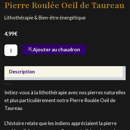
Pierre Roulée Oeil de Taureau
Lithothérapie & Bien-être énergétique
4,99
€
quantité
Ajouter au chaudron
de
Pierre
Roulée
Oeil
Description
de
Taureau
Découvrez notre Pierre Roulée Oeil de Taureau
Initiez-vous à la lithothérapie avec nos pierres naturelles
et plus particulièrement notre Pierre Roulée Oeil de
Taureau
L’histoire relate que les indiens appréciaient la pierre