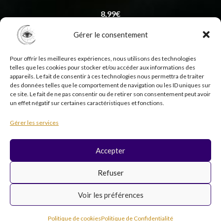
8,99
€
Gérer le consentement
Pour offrir les meilleures expériences, nous utilisons des technologies
telles que les cookies pour stocker et/ou accéder aux informations des
appareils. Le fait de consentir à ces technologies nous permettra de traiter
des données telles que le comportement de navigation ou les ID uniques sur
ce site. Le fait de ne pas consentir ou de retirer son consentement peut avoir
un effet négatif sur certaines caractéristiques et fonctions.
Copyright © 2026 Psycholistik Box | EI Delphine
Gérer les services
Penny tous droits réservés
Accepter
F
I
Y
T
Refuser
a
n
o
i
c
s
u
k
Voir les préférences
e
t
t
t
b
a
u
o
Inscription newsletter
o
g
b
k
Politique de cookies
Politique de Confidentialité