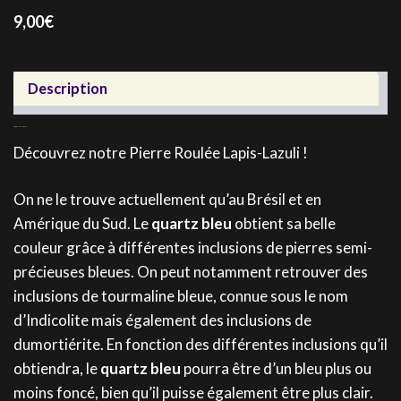
9,00
€
Description
Pierre roulée Lapis-Lazuli
Découvrez notre Pierre Roulée Lapis-Lazuli !
On ne le trouve actuellement qu’au Brésil et en
Amérique du Sud. Le
quartz bleu
obtient sa belle
couleur grâce à différentes inclusions de pierres semi-
précieuses bleues. On peut notamment retrouver des
inclusions de tourmaline bleue, connue sous le nom
d’Indicolite mais également des inclusions de
dumortiérite. En fonction des différentes inclusions qu’il
obtiendra, le
quartz bleu
pourra être d’un bleu plus ou
moins foncé, bien qu’il puisse également être plus clair.