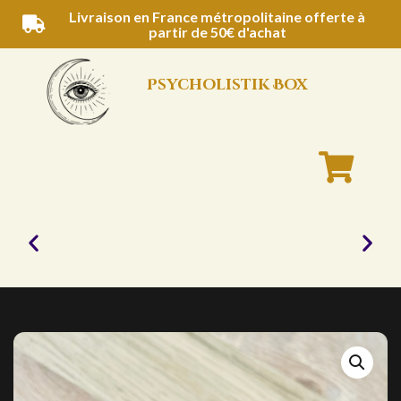
Aller
Livraison en France métropolitaine offerte à
partir de 50€ d'achat
au
contenu
Psycholistik Box
Bougies
naturelles