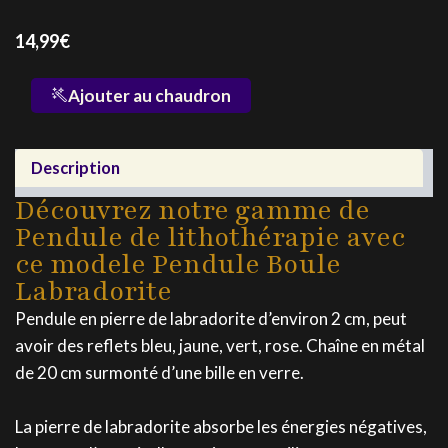
14,99
€
quantité
Ajouter au chaudron
de
Pendule
Boule
Description
Labradorite
Découvrez notre gamme de
Pendule de lithothérapie avec
ce modele Pendule Boule
Labradorite
Pendule en pierre de labradorite d’environ 2 cm, peut
avoir des reflets bleu, jaune, vert, rose. Chaîne en métal
de 20 cm surmonté d’une bille en verre.
La pierre de labradorite absorbe les énergies négatives,