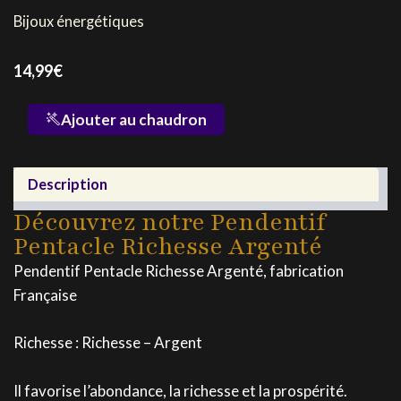
Bijoux énergétiques
14,99
€
quantité
Ajouter au chaudron
de
Pendentif
Pentacle
Description
Richesse
Argenté
Découvrez notre Pendentif
Pentacle Richesse Argenté
Pendentif Pentacle Richesse Argenté, fabrication
Française
Richesse : Richesse – Argent
Il favorise l’abondance, la richesse et la prospérité.