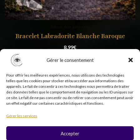
Bijoux énergétiques
Bracelet Labradorite Blanche Baroque
8,99
€
Gérer le consentement
Pour offrir les meilleures expériences, nous utilisons des technologies
telles que les cookies pour stocker et/ou accéder aux informations des
appareils. Le fait de consentir à ces technologies nous permettra de traiter
des données telles que le comportement de navigation ou les ID uniques sur
ce site. Le fait de ne pas consentir ou de retirer son consentement peut avoir
un effet négatif sur certaines caractéristiques et fonctions.
Copyright © 2026 Psycholistik Box | EI Delphine
Gérer les services
Penny tous droits réservés
Accepter