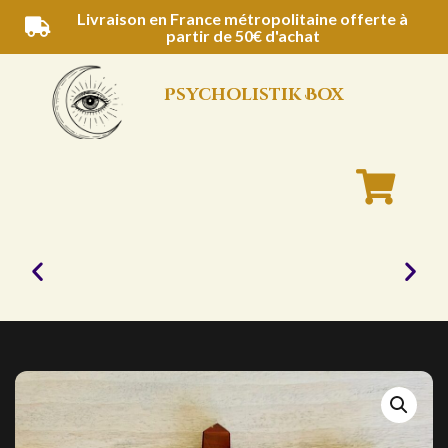
Aller
Livraison en France métropolitaine offerte à
partir de 50€ d'achat
au
contenu
Psycholistik Box
Bougies
naturelles