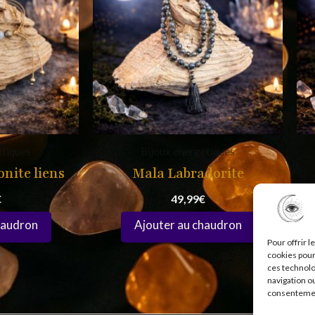
étiques
Bijoux énergétiques
nite liens
Mala Labradorite
€
49,99
€
Pour offrir 
cookies pour
ces technolo
navigation ou
consentement