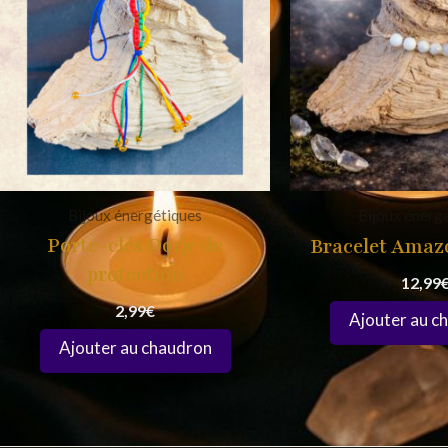
Bijoux énergétiques
Bijoux énerg
Porte-clés Dorje de
Bracelet Amazo
protection
12,99
2,99
€