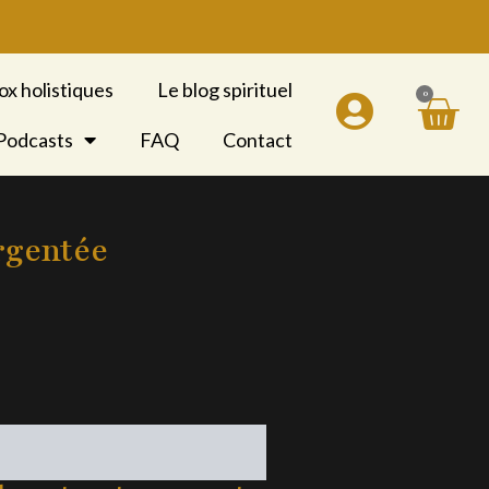
ox holistiques
Le blog spirituel
0
Pan
 Podcasts
FAQ
Contact
rgentée