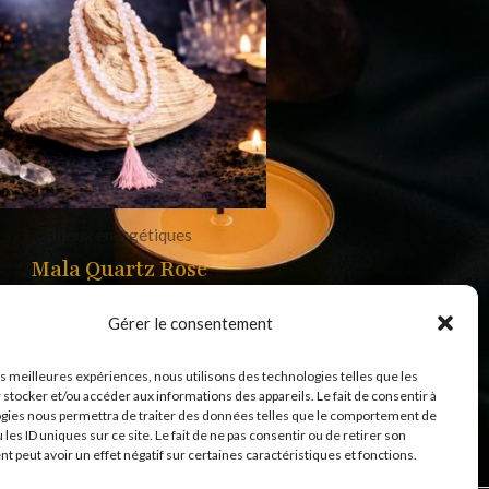
Bijoux énergétiques
Mala Quartz Rose
39,99
€
Gérer le consentement
les meilleures expériences, nous utilisons des technologies telles que les
 stocker et/ou accéder aux informations des appareils. Le fait de consentir à
gies nous permettra de traiter des données telles que le comportement de
 les ID uniques sur ce site. Le fait de ne pas consentir ou de retirer son
 peut avoir un effet négatif sur certaines caractéristiques et fonctions.