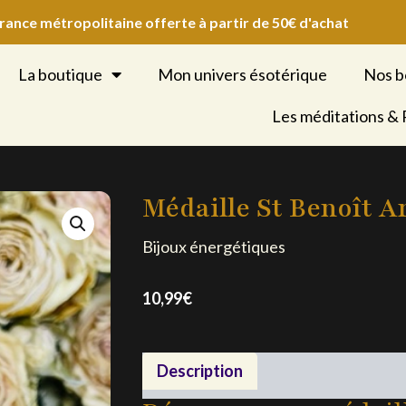
France métropolitaine offerte à partir de 50€ d'achat
La boutique
Mon univers ésotérique
Nos b
Les méditations &
Médaille St Benoît A
Bijoux énergétiques
10,99
€
Description