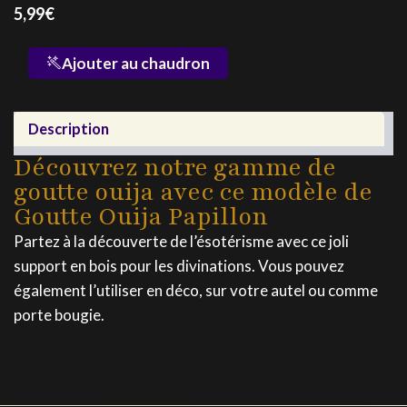
5,99
€
quantité
Ajouter au chaudron
de
Goutte
Ouija
Description
Papillon
Découvrez notre gamme de
goutte ouija avec ce modèle de
Goutte Ouija Papillon
Partez à la découverte de l’ésotérisme avec ce joli
support en bois pour les divinations. Vous pouvez
également l’utiliser en déco, sur votre autel ou comme
porte bougie.