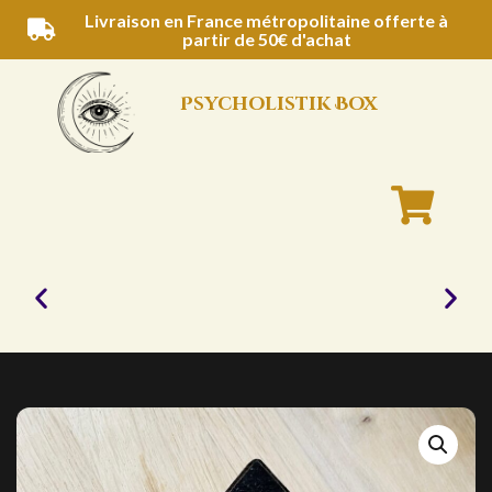
Aller
Livraison en France métropolitaine offerte à
partir de 50€ d'achat
au
contenu
Psycholistik Box
Bougies
naturelles