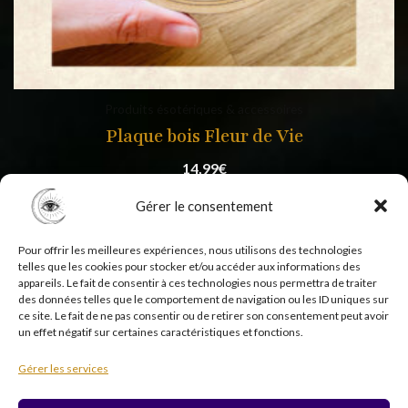
Produits ésotériques & accessoires
Plaque bois Fleur de Vie
14,99
€
Gérer le consentement
Pour offrir les meilleures expériences, nous utilisons des technologies
telles que les cookies pour stocker et/ou accéder aux informations des
appareils. Le fait de consentir à ces technologies nous permettra de traiter
des données telles que le comportement de navigation ou les ID uniques sur
ce site. Le fait de ne pas consentir ou de retirer son consentement peut avoir
un effet négatif sur certaines caractéristiques et fonctions.
Copyright © 2026 Psycholistik Box | EI Delphine
Gérer les services
Penny tous droits réservés